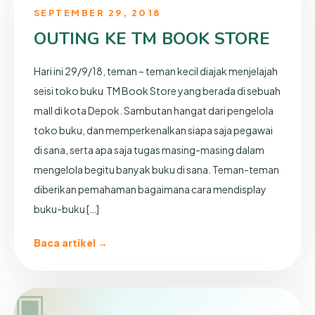
SEPTEMBER 29, 2018
OUTING KE TM BOOK STORE
Hari ini 29/9/18, teman – teman kecil diajak menjelajah
seisi toko buku TM Book Store yang berada di sebuah
mall di kota Depok. Sambutan hangat dari pengelola
toko buku, dan memperkenalkan siapa saja pegawai
di sana, serta apa saja tugas masing-masing dalam
mengelola begitu banyak buku di sana. Teman-teman
diberikan pemahaman bagaimana cara mendisplay
buku-buku […]
Baca artikel →
▣