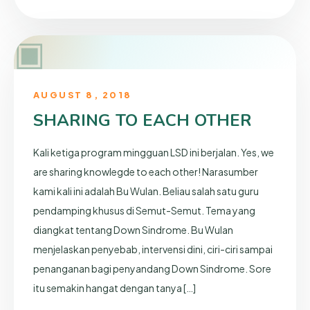
▣
AUGUST 8, 2018
SHARING TO EACH OTHER
Kali ketiga program mingguan LSD ini berjalan. Yes, we
are sharing knowlegde to each other! Narasumber
kami kali ini adalah Bu Wulan. Beliau salah satu guru
pendamping khusus di Semut-Semut. Tema yang
diangkat tentang Down Sindrome. Bu Wulan
menjelaskan penyebab, intervensi dini, ciri-ciri sampai
penanganan bagi penyandang Down Sindrome. Sore
itu semakin hangat dengan tanya […]