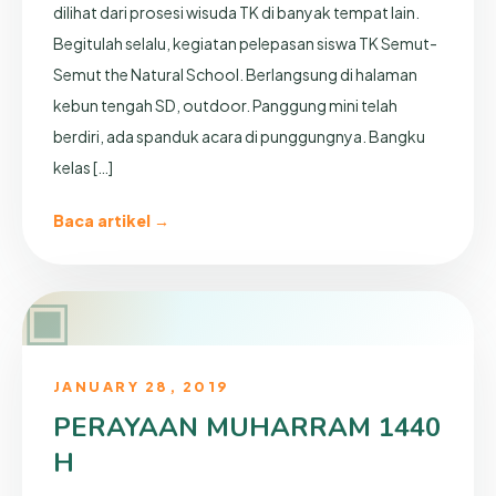
dilihat dari prosesi wisuda TK di banyak tempat lain.
Begitulah selalu, kegiatan pelepasan siswa TK Semut-
Semut the Natural School. Berlangsung di halaman
kebun tengah SD, outdoor. Panggung mini telah
berdiri, ada spanduk acara di punggungnya. Bangku
kelas […]
Baca artikel →
▣
JANUARY 28, 2019
PERAYAAN MUHARRAM 1440
H