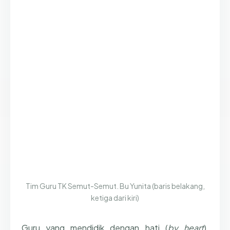
Tim Guru TK Semut-Semut. Bu Yunita (baris belakang,
ketiga dari kiri)
Guru yang mendidik dengan hati (
by heart
),