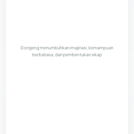
Dongeng menumbuhkan imajinasi, kemampuan
berbahasa, dan pembentukan sikap