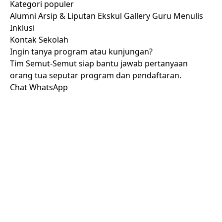
Kategori populer
Alumni
Arsip & Liputan
Ekskul
Gallery
Guru Menulis
Inklusi
Kontak Sekolah
Ingin tanya program atau kunjungan?
Tim Semut-Semut siap bantu jawab pertanyaan
orang tua seputar program dan pendaftaran.
Chat WhatsApp
SIAP BERKUNJUNG?
Mari kenal lebih dekat
dengan ruang tumbuh
anak di Semut-Semut.