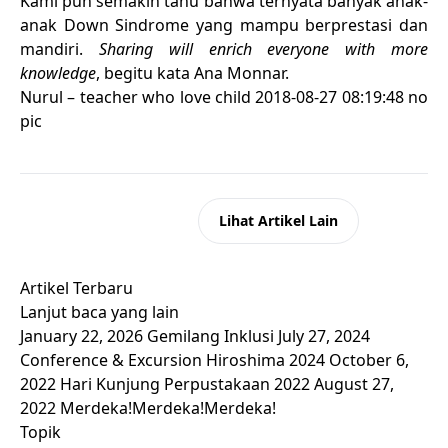
Kami pun semakin tahu bahwa ternyata banyak anak-
anak Down Sindrome yang mampu berprestasi dan
mandiri.
Sharing will enrich everyone with more
knowledge
, begitu kata Ana Monnar.
Nurul – teacher who love child 2018-08-27 08:19:48 no
pic
Kembali ke Beranda
Lihat Artikel Lain
Artikel Terbaru
Lanjut baca yang lain
January 22, 2026
Gemilang Inklusi
July 27, 2024
Conference & Excursion Hiroshima 2024
October 6,
2022
Hari Kunjung Perpustakaan 2022
August 27,
2022
Merdeka!Merdeka!Merdeka!
Topik