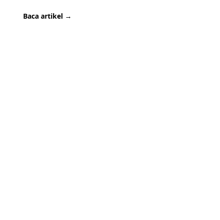
Baca artikel →
kat dengan ruang
ut-Semut.
on orang tua dan peserta didik untuk
mengenai pendidikan dasar yang