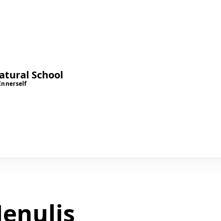
tural School
Innerself
enulis