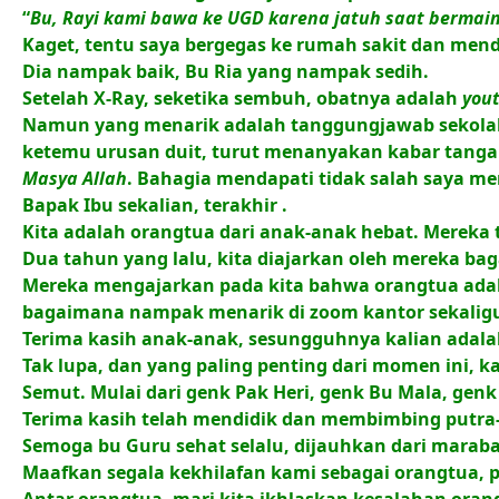
“
Bu, Rayi kami bawa ke UGD karena jatuh saat berma
Kaget, tentu saya bergegas ke rumah sakit dan me
Dia nampak baik, Bu Ria yang nampak sedih
.
Setelah X-Ray, seketika sembuh, obatnya adalah
you
Namun yang menarik adalah tanggungjawab sekolah, 
ketemu urusan duit, turut menanyakan kabar tangan
Masya Allah
. Bahagia mendapati tidak salah saya me
Bapak Ibu sekalian, terakhir
.
Kita adalah orangtua dari anak-anak hebat
. Mereka 
Dua tahun yang lalu, kita diajarkan oleh mereka 
Mereka mengajarkan pada kita bahwa orangtua adal
bagaimana nampak menarik di zoom kantor sekali
Terima kasih anak-anak, sesungguhnya kalian adala
Tak lupa, dan yang paling penting dari momen ini, 
Semut
. Mulai dari genk Pak Heri, genk Bu Mala, gen
Terima kasih telah mendidik dan membimbing putra-
Semoga bu Guru sehat selalu, dijauhkan dari marab
Maafkan segala kekhilafan kami sebagai orangtua, 