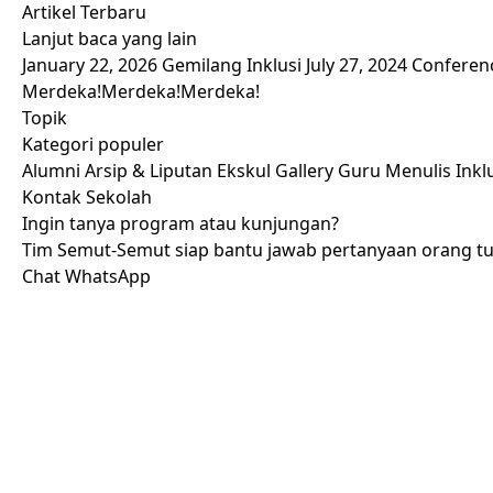
Artikel Terbaru
Lanjut baca yang lain
January 22, 2026
Gemilang Inklusi
July 27, 2024
Conferen
Merdeka!Merdeka!Merdeka!
Topik
Kategori populer
Alumni
Arsip & Liputan
Ekskul
Gallery
Guru Menulis
Inkl
Kontak Sekolah
Ingin tanya program atau kunjungan?
Tim Semut-Semut siap bantu jawab pertanyaan orang t
Chat WhatsApp
SIAP BERKUNJUNG?
Mari kenal lebih dekat