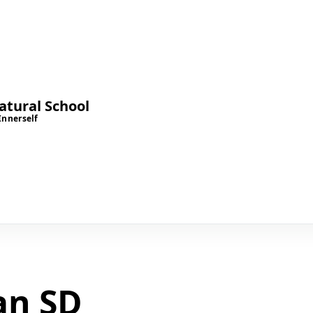
tural School
Innerself
an SD