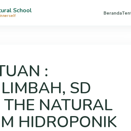
ural School
Beranda
Ten
Innerself
TUAN :
LIMBAH, SD
 THE NATURAL
M HIDROPONIK