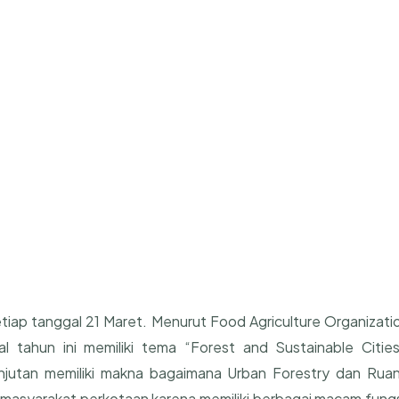
setiap tanggal 21 Maret. Menurut Food Agriculture Organizati
l tahun ini memiliki tema “Forest and Sustainable Cities
lanjutan memiliki makna bagaimana Urban Forestry dan Rua
 masyarakat perkotaan karena memiliki berbagai macam fungs