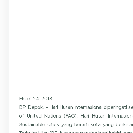
Maret 24, 2018
BP, Depok. – Hari Hutan Internasional diperingati 
of United Nations (FAO), Hari Hutan Internasiona
Sustainable cities yang berarti kota yang berke
Terbuka Hijau (RTH) sangat penting bagi kehidupan