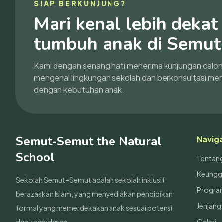
SIAP BERKUNJUNG?
Mari kenal lebih deka
tumbuh anak di Semut
Kami dengan senang hati menerima kunjungan calon 
mengenal lingkungan sekolah dan berkonsultasi men
dengan kebutuhan anak.
Semut-Semut the Natural
Navig
School
Tentan
Keungg
Sekolah Semut–Semut adalah sekolah inklusif
Progra
berazaskan Islam, yang menyediakan pendidikan
Jenjang
formal yang memerdekakan anak sesuai potensi
dan kecerdasan.
Galeri