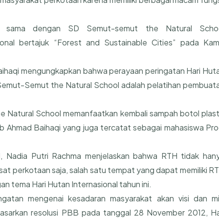
erja sama dengan SD Semut-semut the Natural Scho
onal bertajuk “Forest and Sustainable Cities” pada Kam
aihaqi mengungkapkan bahwa perayaan peringatan Hari Hut
 Semut-Semut the Natural School adalah pelatihan pembuat
 Natural School memanfaatkan kembali sampah botol plast
b Ahmad Baihaqi yang juga tercatat sebagai mahasiswa Pro
TI, Nadia Putri Rachma menjelaskan bahwa RTH tidak han
pusat perkotaan saja, salah satu tempat yang dapat memiliki R
n tema Hari Hutan Internasional tahun ini.
ingatan mengenai kesadaran masyarakat akan visi dan mi
asarkan resolusi PBB pada tanggal 28 November 2012, Ha