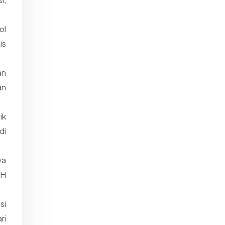
ol
is
an
an
ik
di
ya
TH
si
ri