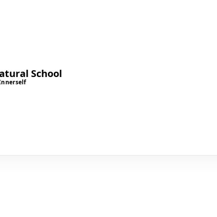
tural School
Innerself