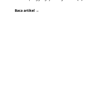
Baca artikel →
SIAP BERKUNJUNG?
Mari kenal lebih de
tumbuh anak di Sem
Kami dengan senang hati menerima kunjungan cal
mengenal lingkungan sekolah dan berkonsultasi 