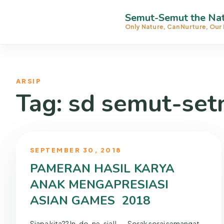
Semut-Semut the Nat
Only Nature, Can Nurture, Our 
ARSIP
Tag:
sd semut-set
SEPTEMBER 30, 2018
PAMERAN HASIL KARYA
ANAK MENGAPRESIASI
ASIAN GAMES 2018
Siapa kita?? In-do-ne-sia!! ….. Sorak sorai semangat