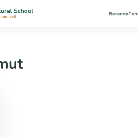
ural School
Beranda
Ten
Innerself
mut