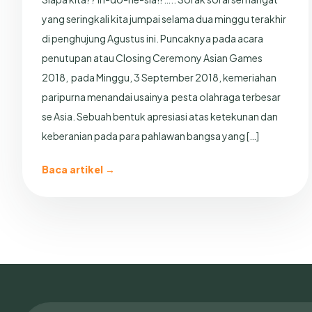
yang seringkali kita jumpai selama dua minggu terakhir
di penghujung Agustus ini. Puncaknya pada acara
penutupan atau Closing Ceremony Asian Games
2018, pada Minggu, 3 September 2018, kemeriahan
paripurna menandai usainya pesta olahraga terbesar
se Asia. Sebuah bentuk apresiasi atas ketekunan dan
keberanian pada para pahlawan bangsa yang […]
Baca artikel →