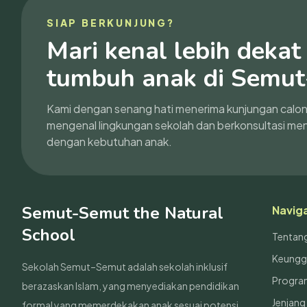
SIAP BERKUNJUNG?
Mari kenal lebih deka
tumbuh anak di Semut
Kami dengan senang hati menerima kunjungan calon 
mengenal lingkungan sekolah dan berkonsultasi men
dengan kebutuhan anak.
Semut-Semut the Natural
Navig
School
Tentan
Keungg
Sekolah Semut–Semut adalah sekolah inklusif
Progra
berazaskan Islam, yang menyediakan pendidikan
Jenjang
formal yang memerdekakan anak sesuai potensi