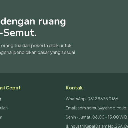
t dengan ruang
-Semut.
orang tua dan peserta didik untuk
genai pendidikan dasar yang sesuai
asi Cepat
Kontak
g
WhatsApp: 0812 8333 0186
ulan
Email: adm.semut@yahoo.co.id
m
Senin - Jumat, 08.00 - 15.00 WIB
Jl. Industri Kapal Dalam No.25A, 