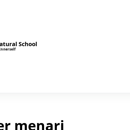
tural School
Innerself
er menari