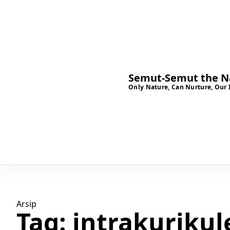
Semut-Semut the Na
Only Nature, Can Nurture, Our 
Arsip
Tag:
intrakurikul