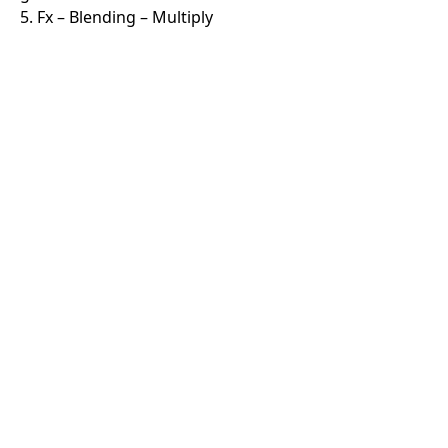
5. Fx – Blending – Multiply
SIAP BERKUNJUNG?
Mari kenal lebih dekat
dengan ruang tumbuh
anak di Semut-Semut.
Kami dengan senang hati menerima kunjungan
calon orang tua dan peserta didik untuk mengenal
lingkungan sekolah dan berkonsultasi mengenai
pendidikan dasar yang sesuai dengan kebutuhan
anak.