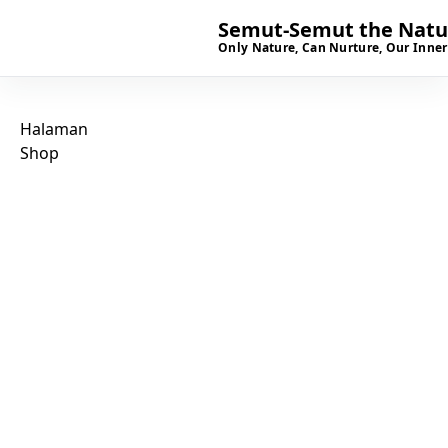
Semut-Semut the Natur
Only Nature, Can Nurture, Our Inner
Halaman
Shop
SIAP BERKUNJUNG?
Mari kenal lebih dekat
dengan ruang tumbuh
anak di Semut-Semut.