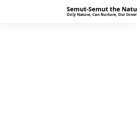
Semut-Semut the Natur
Only Nature, Can Nurture, Our Inner
SIAP BERKUNJUNG?
Mari kenal lebih dekat
dengan ruang tumbuh
anak di Semut-Semut.
Kami dengan senang hati menerima kunjungan
calon orang tua dan peserta didik untuk mengenal
lingkungan sekolah dan berkonsultasi mengenai
pendidikan dasar yang sesuai dengan kebutuhan
anak.