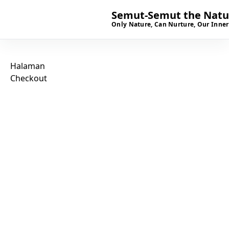
Semut-Semut the Natur
Only Nature, Can Nurture, Our Inner
Halaman
Checkout
SIAP BERKUNJUNG?
Mari kenal lebih dekat
dengan ruang tumbuh
anak di Semut-Semut.