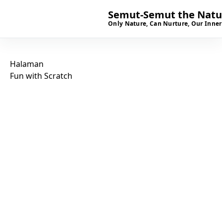
Semut-Semut the Natur
Only Nature, Can Nurture, Our Inner
Halaman
Fun with Scratch
SIAP BERKUNJUNG?
Mari kenal lebih dekat
dengan ruang tumbuh
anak di Semut-Semut.