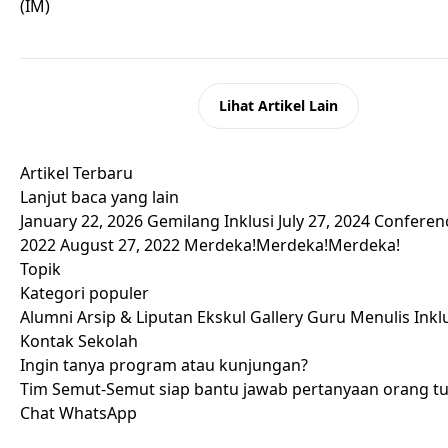
(IM)
Kembali ke Beranda
Lihat Artikel Lain
Artikel Terbaru
Lanjut baca yang lain
January 22, 2026
Gemilang Inklusi
July 27, 2024
Conferen
2022
August 27, 2022
Merdeka!Merdeka!Merdeka!
Topik
Kategori populer
Alumni
Arsip & Liputan
Ekskul
Gallery
Guru Menulis
Inkl
Kontak Sekolah
Ingin tanya program atau kunjungan?
Tim Semut-Semut siap bantu jawab pertanyaan orang t
Chat WhatsApp