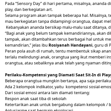
Pada “Sensory Day” di hari pertama, misalnya, ananda 
play, dan berkegiatan art.
Selama program akan tampak beberapa hal. Misalnya, ter
mau berkegiatan tanpa didampingi orangtua, dapat me
Kebanyakan ananda bersikap malu-malu saat ditanya, da
“Bagi anak yang belum tampak kemandiriannya, akan dib
tampak, akan ditambahkan terus berbagai hal untuk m
kemandirian,” jelas ibu
Rosiyanah Handayani
, guru di
Peran pola asuh di rumah, tentu membentuk sikap anand
terlalu melindungi anak, orangtua yang ikut memberi in
orangtua, atau sebaliknya anak telah yang nyaman diti
Perilaku-Kompetensi yang Diamati Saat Sit-In di Pl
Beberapa orangtua mungkin bertanya, apa saja perilak
Ada 2 kelompok indikator, yaitu kompetensi sosial-emo
Dari sosial emosi antara lain diamati tentang:
Respon anak saat tiba di sekolah
Ketertarikan anak untuk bergabung dalam kelompok /
Antusiasme saat bermain eksplorasi