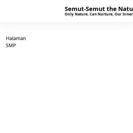
Semut-Semut the Natur
Only Nature, Can Nurture, Our Inner
Halaman
SMP
SIAP BERKUNJUNG?
Mari kenal lebih dekat
dengan ruang tumbuh
anak di Semut-Semut.